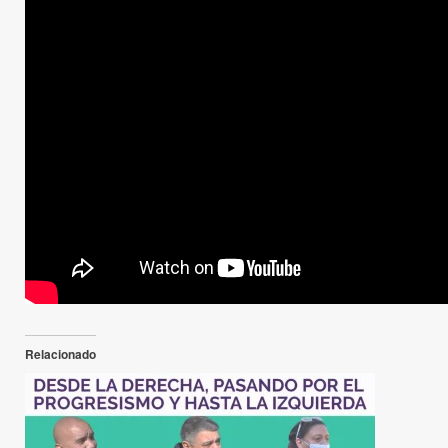
Otras Historias
Quorum
QUORUM: María Giménez, 
sábado, 9 de octubre de 2021
1 min de lectura
Comparte esto:
Relacionado