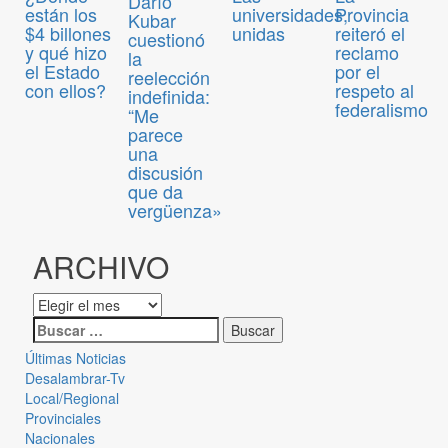
Darío
están los
universidades,
Provincia
Kubar
$4 billones
unidas
reiteró el
cuestionó
y qué hizo
reclamo
la
el Estado
por el
reelección
con ellos?
respeto al
indefinida:
federalismo
“Me
parece
una
discusión
que da
vergüenza»
ARCHIVO
Últimas Noticias
Desalambrar-Tv
Local/Regional
Provinciales
Nacionales