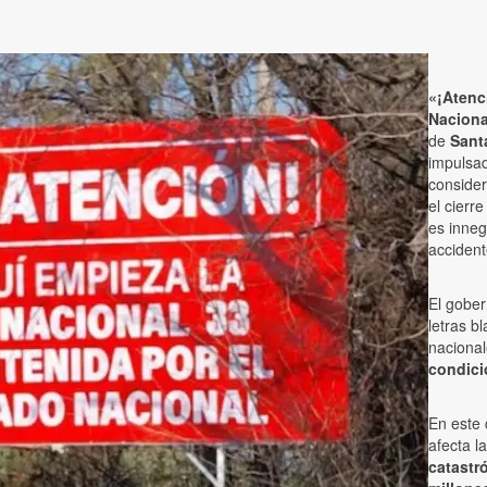
«¡Atenc
Naciona
de
Santa
impulsa
consider
el cierr
es inneg
accident
El gobe
letras b
nacional
condici
En este 
afecta l
catastr