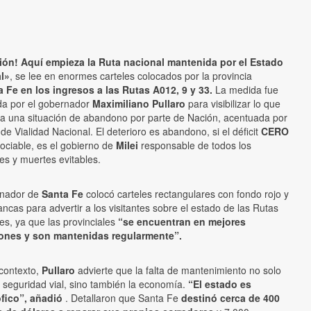
ión! Aquí empieza la Ruta nacional mantenida por el Estado
l»
, se lee en enormes carteles colocados por la provincia
 Fe en los ingresos a las Rutas A012, 9 y 33.
La medida fue
da por el gobernador
Maximiliano Pullaro
para visibilizar lo que
a una situación de abandono por parte de Nación, acentuada por
e de Vialidad Nacional. El deterioro es abandono, si el déficit
CERO
ociable, es el gobierno de
Milei
responsable de todos los
es y muertes evitables.
rnador de
Santa Fe
colocó carteles rectangulares con fondo rojo y
lancas para advertir a los visitantes sobre el estado de las Rutas
es, ya que las provinciales
“se encuentran en mejores
ones y son mantenidas regularmente”.
contexto,
Pullaro
advierte que la falta de mantenimiento no solo
a seguridad vial, sino también la economía.
“El estado es
ófico”, añadió
. Detallaron que Santa Fe
destinó cerca de 400