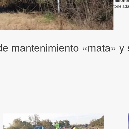
millone
tonelada
a de mantenimiento «mata» y