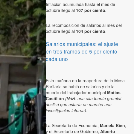
Inflación acumulada hasta el mes de
octubre llegó al
107 por ciento.
La recomposición de salarios al mes del
octubre llegó al
104 por ciento
.
Salarios municipales: el ajuste
en tres tramos de 5 por ciento
cada uno
Esta mañana en la reapertura de la Mesa
Paritaria se habló de salarios y de la
muerte del trabajador municipal
Matías
Castillón
(NdR: una alta fuente gremial
deslizó que estaría en marcha una
investigación interna)
.
La Secretaria de Economía,
Mariela Bien
,
y el Secretario de Gobierno,
Alberto