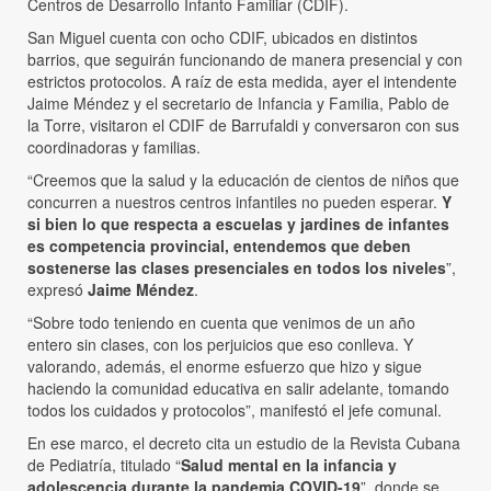
Centros de Desarrollo Infanto Familiar (CDIF).
San Miguel cuenta con ocho CDIF, ubicados en distintos
barrios, que seguirán funcionando de manera presencial y con
estrictos protocolos. A raíz de esta medida, ayer el intendente
Jaime Méndez y el secretario de Infancia y Familia, Pablo de
la Torre, visitaron el CDIF de Barrufaldi y conversaron con sus
coordinadoras y familias.
“Creemos que la salud y la educación de cientos de niños que
concurren a nuestros centros infantiles no pueden esperar.
Y
si bien lo que respecta a escuelas y jardines de infantes
es competencia provincial, entendemos que deben
sostenerse las clases presenciales en todos los niveles
”,
expresó
Jaime Méndez
.
“Sobre todo teniendo en cuenta que venimos de un año
entero sin clases, con los perjuicios que eso conlleva. Y
valorando, además, el enorme esfuerzo que hizo y sigue
haciendo la comunidad educativa en salir adelante, tomando
todos los cuidados y protocolos”, manifestó el jefe comunal.
En ese marco, el decreto cita un estudio de la Revista Cubana
de Pediatría, titulado “
Salud mental en la infancia y
adolescencia durante la pandemia COVID-19
”, donde se