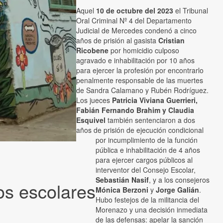
Aquel
10 de octubre del 2023
el Tribunal
Oral Criminal Nº 4 del Departamento
Judicial de Mercedes condenó a cinco
años de prisión al gasista
Cristian
Ricobene
por homicidio culposo
agravado e inhabilitación por 10 años
para ejercer la profesión por encontrarlo
penalmente responsable de las muertes
de Sandra Calamano y Rubén Rodríguez.
Los jueces
Patricia Viviana Guerrieri,
Fabián Fernando Brahim y Claudia
Esquivel
también sentenciaron a dos
años de prisión de ejecución condicional
por incumplimiento de la función
pública e inhabilitación de 4 años
para ejercer cargos públicos al
interventor del Consejo Escolar,
Sebastián Nasif
, y a los consejeros
os escolares
Mónica Berzoni
y
Jorge Galián
.
Hubo festejos de la militancia del
Morenazo y una decisión inmediata
de las defensas: apelar la sanción