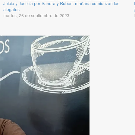
Juicio y Justicia por Sandra y Rubén: mañana comienzan los
alegatos
martes, 26 de septiembre de 2023