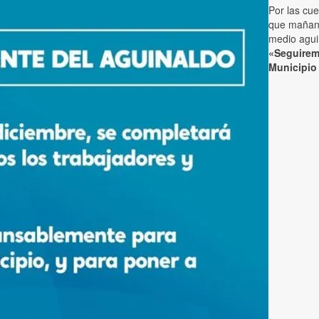
Por las cue
que mañana
medio aguin
«Seguirem
Municipio