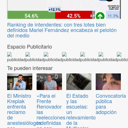
Ranking de intendentes: con tres lotes bien
definidos Mariel Fernández encabeza el pelotón
del medio
Espacio Publicitario
Te pueden interesar
Convocatoria
El Ministro
«Para el
El Estado
pública
Kreplak
Frente
y las
para
enfrenta
Renovador
escuelas:
adopción
reclamo
las
un
de
reelecciones
relevamiento
anestesiólogos
indefinidas
de la
por
no son
Multicolor