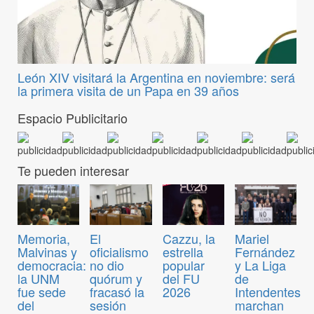
León XIV visitará la Argentina en noviembre: será
la primera visita de un Papa en 39 años
Espacio Publicitario
Te pueden interesar
Memoria,
El
Cazzu, la
Mariel
Malvinas y
oficialismo
estrella
Fernández
democracia:
no dio
popular
y La Liga
la UNM
quórum y
del FU
de
fue sede
fracasó la
2026
Intendentes
del
sesión
marchan