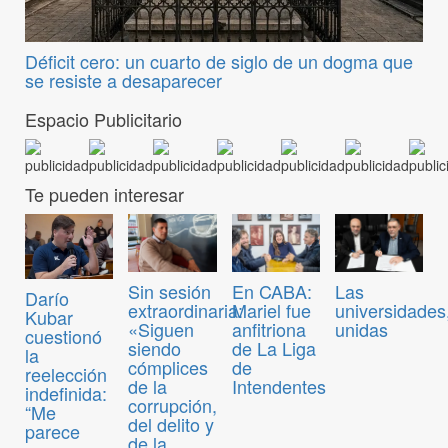
Déficit cero: un cuarto de siglo de un dogma que
se resiste a desaparecer
Espacio Publicitario
Te pueden interesar
Sin sesión
En CABA:
Las
Darío
extraordinaria:
Mariel fue
universidades
Kubar
«Siguen
anfitriona
unidas
cuestionó
siendo
de La Liga
la
cómplices
de
reelección
de la
Intendentes
indefinida:
corrupción,
“Me
del delito y
parece
de la