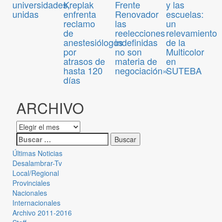
universidades,
Kreplak
Frente
y las
unidas
enfrenta
Renovador
escuelas:
reclamo
las
un
de
reelecciones
relevamiento
anestesiólogos
indefinidas
de la
por
no son
Multicolor
atrasos de
materia de
en
hasta 120
negociación»
SUTEBA
días
ARCHIVO
Últimas Noticias
Desalambrar-Tv
Local/Regional
Provinciales
Nacionales
Internacionales
Archivo 2011-2016