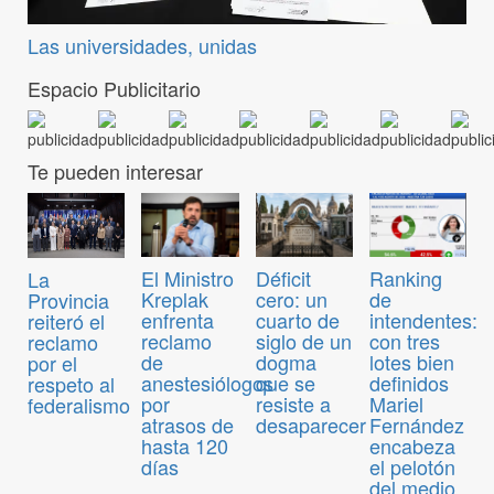
Las universidades, unidas
Espacio Publicitario
Te pueden interesar
El Ministro
Déficit
Ranking
La
Kreplak
cero: un
de
Provincia
enfrenta
cuarto de
intendentes:
reiteró el
reclamo
siglo de un
con tres
reclamo
de
dogma
lotes bien
por el
anestesiólogos
que se
definidos
respeto al
por
resiste a
Mariel
federalismo
atrasos de
desaparecer
Fernández
hasta 120
encabeza
días
el pelotón
del medio