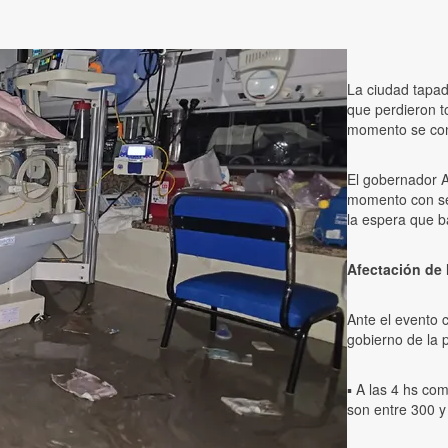
La ciudad tapad
que perdieron to
momento se conf
El gobernador Ax
momento con sed
la espera que b
Afectación de 
Ante el evento 
gobierno de la 
▪️ A las 4 hs c
son entre 300 y