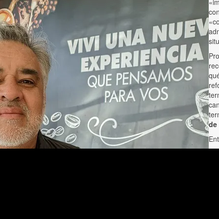
«im
con
«co
adm
sit
Pro
rec
qué
ref
ter
can
ter
de
Ent