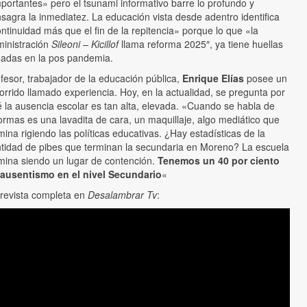
portantes» pero el tsunami informativo barre lo profundo y
sagra la inmediatez. La educación vista desde adentro identifica
ntinuidad más que el fin de la repitencia» porque lo que «la
inistración
Sileoni – Kicillof
llama reforma 2025″, ya tiene huellas
uadas en la pos pandemia.
fesor, trabajador de la educación pública,
Enrique Elías
posee un
orrido llamado experiencia. Hoy, en la actualidad, se pregunta por
 la ausencia escolar es tan alta, elevada. «Cuando se habla de
ormas es una lavadita de cara, un maquillaje, algo mediático que
mina rigiendo las políticas educativas. ¿Hay estadísticas de la
tidad de pibes que terminan la secundaria en Moreno? La escuela
mina siendo un lugar de contención.
Tenemos un 40 por ciento
 ausentismo en el nivel Secundario
«
revista completa en
Desalambrar Tv
: