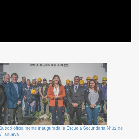
Quedó oficialmente inaugurada la Escuela Secundaria N°32 de
Villanueva