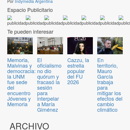
Por
Indymedia Argentina
Espacio Publicitario
Te pueden interesar
Memoria,
El
Cazzu, la
En
Malvinas y
oficialismo
estrella
territorio,
democracia:
no dio
popular
Mauro
la UNM
quórum y
del FU
García
fue sede
fracasó la
2026
trabaja
del
sesión
para
encuentro
para
mitigar los
Jóvenes y
interpelar
efectos del
Memoria
a María
cambio
Giménez
climático
ARCHIVO