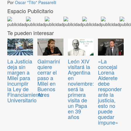
Por
Oscar "Tito" Passarelli
Espacio Publicitario
Te pueden interesar
La Justicia
Galmarini
León XIV
«La
deja sin
quiere
visitará la
concejal
margen a
cerrar el
Argentina
Lorena
Milei para
paso a
en
Alderete
incumplir
Milei en
noviembre:
debe
la Ley de
Buenos
será la
responder
Financiamiento
Aires
primera
ante la
Universitario
visita de
justicia,
un Papa
esto no
en 39
puede
años
quedar
impune»