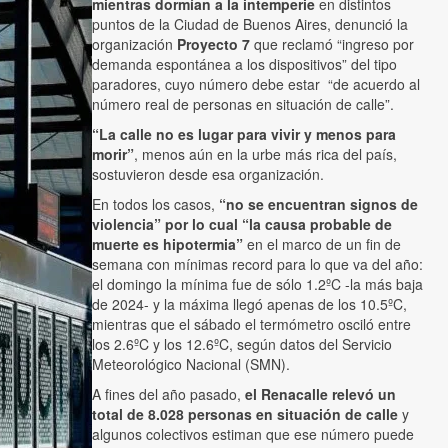
mientras dormían a la intemperie
en distintos
puntos de la Ciudad de Buenos Aires, denunció la
organización
Proyecto 7
que reclamó “ingreso por
demanda espontánea a los dispositivos” del tipo
paradores, cuyo número debe estar “de acuerdo al
número real de personas en situación de calle”.
“La calle no es lugar para vivir y menos para
morir”
, menos aún en la urbe más rica del país,
sostuvieron desde esa organización.
En todos los casos,
“no se encuentran signos de
violencia” por lo cual “la causa probable de
muerte es hipotermia”
en el marco de un fin de
semana con mínimas record para lo que va del año:
el domingo la mínima fue de sólo 1.2ºC -la más baja
de 2024- y la máxima llegó apenas de los 10.5ºC,
mientras que el sábado el termómetro osciló entre
los 2.6ºC y los 12.6ºC, según datos del Servicio
Meteorológico Nacional (SMN).
A fines del año pasado,
el Renacalle relevó un
total de 8.028 personas en situación de calle
y
algunos colectivos estiman que ese número puede