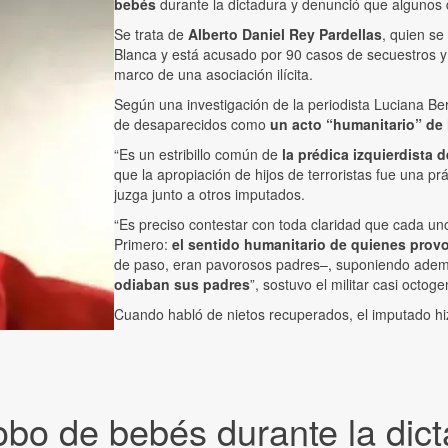
bebés
durante la dictadura y denunció que algunos 
Se trata de
Alberto Daniel Rey Pardellas
, quien s
Blanca y está acusado por 90 casos de secuestros y 
marco de una asociación ilícita.
Según una investigación de la periodista Luciana Bert
de desaparecidos como
un acto “humanitario” de 
“Es un estribillo común de
la prédica izquierdista
que la apropiación de hijos de terroristas fue una prá
juzga junto a otros imputados.
“Es preciso contestar con toda claridad que cada un
Primero:
el sentido humanitario de quienes provoc
de paso, eran pavorosos padres–, suponiendo ade
odiaban sus padres
”, sostuvo el militar casi octog
Cuando habló de nietos recuperados, el imputado hi
obo de bebés durante la dict