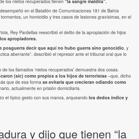
de los nietos recuperados tienen
“la sangre maldita”.
e desempeñó en el Batallón de Comunicaciones 181 de Bahía
tormentos, un homicidio y tres casos de lesiones gravísimas, en el
oia, Rey Pardellas reescribió el delito de la apropiación de hijos
los apropiadores.
 de posguerra decir que aquí no hubo guerra sino genocidio
, y
ctica aberrante”, describió el represor ante el tribunal oral que lo
o de los llamados ‘nietos recuperados’ demuestra dos cosas.
aron (sic) como propios a los hijos de terroristas
–que, dicho
más que de esa forma
se evitaría que crecieran odiando como
enario, actualmente en prisión domiciliaria.
zo el típico gesto con sus manos, arqueando
los dedos índice y
adura y dijo que tienen “la