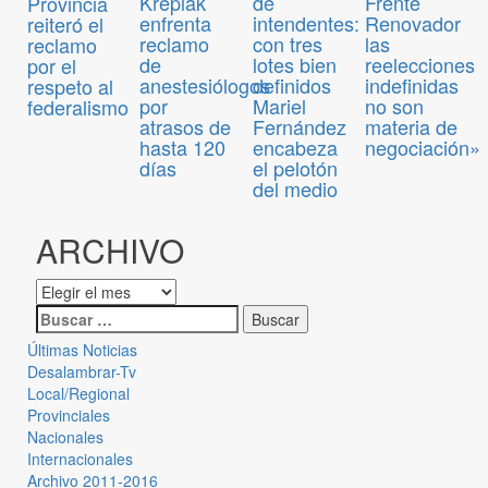
Kreplak
de
Frente
Provincia
enfrenta
intendentes:
Renovador
reiteró el
reclamo
con tres
las
reclamo
de
lotes bien
reelecciones
por el
anestesiólogos
definidos
indefinidas
respeto al
por
Mariel
no son
federalismo
atrasos de
Fernández
materia de
hasta 120
encabeza
negociación»
días
el pelotón
del medio
ARCHIVO
Últimas Noticias
Desalambrar-Tv
Local/Regional
Provinciales
Nacionales
Internacionales
Archivo 2011-2016