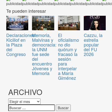
Te pueden interesar
Declaraciones:
Memoria,
El
Cazzu, la
Kicillof en
Malvinas y
oficialismo
estrella
la Plaza
democracia:
no dio
popular
del
la UNM
quórum y
del FU
Congreso
fue sede
fracasó la
2026
del
sesión
encuentro
para
Jóvenes y
interpelar
Memoria
a María
Giménez
ARCHIVO