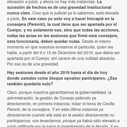
elevación a juicio, y ahora no hay más instancias.
La
sucesión de hechos es de una gravedad institucional
nunca visto
. Creo que lo judicial ya lo sabemos, está elevado
a juicio.
En este caso yo solo voy a hacer hincapié en la
consejera (Parentti), la cual tiene que ser apartada por el
Cuerpo, y no solamente eso, sino que todas las acciones,
todas las actas en las sesiones que firmó esta consejera,
esta funcionaria, deben quedar nulas
. Desde el mismo
momento en que nosotros enviamos el particular, quien les
habla, a partir del 9 o 10 de Diciembre del 2019, que debía ser
apartada por el Cuerpo, ahí carece de una nulidad absoluta.
Por eso es de una gravedad.
Hay sesiones desde el año 2019 hasta el día de hoy
donde ustedes como bloque opositor participaron. ¿Eso
también quedaría nulo?
Claro, porque nosotros garantizamos la gobernabilidad, la
administración, la gestión de Consejo pidiendo ya
directamente, en primera instancia, tratar el tema de Cecilia
Parenti, de la consejera.
Y en esta última instancia ya
directamente cuando ella está en la sesión directamente no
participamos, nos levantamos, porque ya había sido elevado a
juicio ratificada por la jueza la investigación de la fiscalía
. Y en