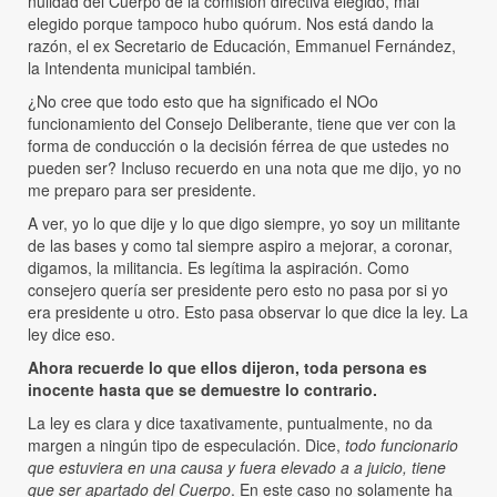
nulidad del Cuerpo de la comisión directiva elegido, mal
elegido porque tampoco hubo quórum. Nos está dando la
razón, el ex Secretario de Educación, Emmanuel Fernández,
la Intendenta municipal también.
¿No cree que todo esto que ha significado el NOo
funcionamiento del Consejo Deliberante, tiene que ver con la
forma de conducción o la decisión férrea de que ustedes no
pueden ser? Incluso recuerdo en una nota que me dijo, yo no
me preparo para ser presidente.
A ver, yo lo que dije y lo que digo siempre, yo soy un militante
de las bases y como tal siempre aspiro a mejorar, a coronar,
digamos, la militancia. Es legítima la aspiración. Como
consejero quería ser presidente pero esto no pasa por si yo
era presidente u otro. Esto pasa observar lo que dice la ley. La
ley dice eso.
Ahora recuerde lo que ellos dijeron, toda persona es
inocente hasta que se demuestre lo contrario.
La ley es clara y dice taxativamente, puntualmente, no da
margen a ningún tipo de especulación. Dice,
todo funcionario
que estuviera en una causa y fuera elevado a a juicio, tiene
que ser apartado del Cuerpo
. En este caso no solamente ha