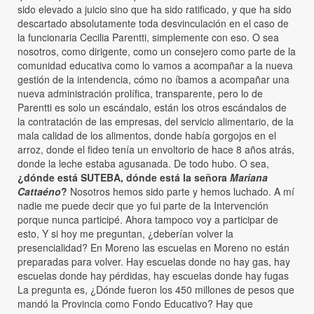
sido elevado a juicio sino que ha sido ratificado, y que ha sido
descartado absolutamente toda desvinculación en el caso de
la funcionaria Cecilia Parentti, simplemente con eso. O sea
nosotros, como dirigente, como un consejero como parte de la
comunidad educativa como lo vamos a acompañar a la nueva
gestión de la intendencia, cómo no íbamos a acompañar una
nueva administración prolífica, transparente, pero lo de
Parentti es solo un escándalo, están los otros escándalos de
la contratación de las empresas, del servicio alimentario, de la
mala calidad de los alimentos, donde había gorgojos en el
arroz, donde el fideo tenía un envoltorio de hace 8 años atrás,
donde la leche estaba agusanada. De todo hubo. O sea,
¿dónde está SUTEBA, dónde está la señora
Mariana
Cattaéno
?
Nosotros hemos sido parte y hemos luchado. A mí
nadie me puede decir que yo fui parte de la Intervención
porque nunca participé. Ahora tampoco voy a participar de
esto, Y si hoy me preguntan, ¿deberían volver la
presencialidad? En Moreno las escuelas en Moreno no están
preparadas para volver. Hay escuelas donde no hay gas, hay
escuelas donde hay pérdidas, hay escuelas donde hay fugas
La pregunta es, ¿Dónde fueron los 450 millones de pesos que
mandó la Provincia como Fondo Educativo? Hay que