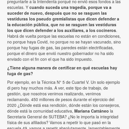
preguntarle a la Intendenta porqué no envió esos fondos a las
escuelas. Y
cuando suceda una tragedia, porque va a
suceder de nuevo, después que no se rasguen las
vestiduras los pseudo gremialistas que dicen defender a
la educación pública, que no se rasguen las vestiduras
los que dicen defender a los auxiliares, a los cocineros
.
Habrá de vuelta porque las escuelas no están en condiciones,
no porque haya Covid, no porque no se hayan vacunado, sino
porque hay fugas de gas, las paredes están electrificadas,
porque el dinero que envió nuestro gobernador no ha sido
enviado con el fin con el que ha sido impuesto.
¿Tiene alguna manera de certificar en qué escuelas hay
fuga de gas?
Por ejemplo, en la Técnica N° 5 de Cuartel V. Un solo ejemplo
di pero hay muchos más. A ver, este tipo de trabajo, de
gestión, que nosotros venimos realizando, venimos
reclamando. 450 millones de pesos durante el ejercicio del
2020 ¿Dónde está esa rendición, dónde están los consejeros,
dónde está la comunidad educativa,
Mariana Cattáneo
la
Secretaria General de SUTEBA? ¿No le importa la integridad
física de sus afiliados? Vamos a repetir lo que pasó en la
escuela 49, vamos a repetir absolutamente, lamentablemente.