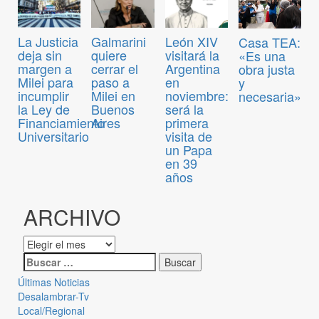
La Justicia
Galmarini
León XIV
Casa TEA:
deja sin
quiere
visitará la
«Es una
margen a
cerrar el
Argentina
obra justa
Milei para
paso a
en
y
incumplir
Milei en
noviembre:
necesaria»
la Ley de
Buenos
será la
Financiamiento
Aires
primera
Universitario
visita de
un Papa
en 39
años
ARCHIVO
Últimas Noticias
Desalambrar-Tv
Local/Regional