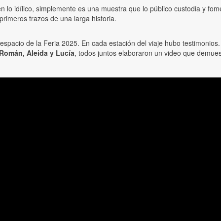
lo idílico, simplemente es una muestra que lo público custodia y fomen
 primeros trazos de una larga historia.
a espacio de la Feria 2025. En cada estación del viaje hubo testimonios
Román, Aleida y Lucía
, todos juntos elaboraron un video que demue