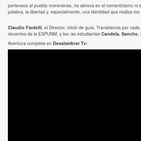
pertenece al pueblo morenense, no abreva en el romanticismo ni en 
palabra, la libertad y, especialmente, una identidad que realiza los
Claudio Fardelli
, el Director, ofició de guía. Transitamos por cad
docentes de la ESPUNM, y los /as estudiantes
Candela, Sancho, 
Aventura completa en
Desalambrar Tv: