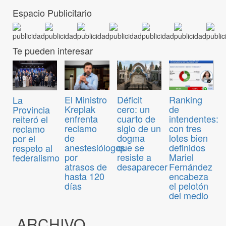
Espacio Publicitario
Te pueden interesar
El Ministro
Déficit
Ranking
La
Kreplak
cero: un
de
Provincia
enfrenta
cuarto de
intendentes:
reiteró el
reclamo
siglo de un
con tres
reclamo
de
dogma
lotes bien
por el
anestesiólogos
que se
definidos
respeto al
por
resiste a
Mariel
federalismo
atrasos de
desaparecer
Fernández
hasta 120
encabeza
días
el pelotón
del medio
ARCHIVO