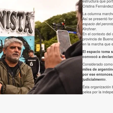
estructura que por
Cristina Fernánde
La columna marchó
Así se presentó f
espacio del peroni
Kirchner
.
En el contexto del
provincia de Bueno
en la marcha que 
El espacio toma s
convocó a declara
Considerado como el
miles de argentin
por ese entonces,
judicialment
e.
Ésta organización 
pelea por la indepe