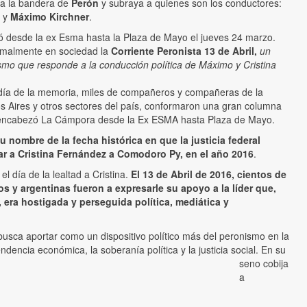
ta la bandera de
Perón
y subraya a quienes son los conductores:
z y
Máximo Kirchner
.
 desde la ex Esma hasta la Plaza de Mayo el jueves 24 marzo.
ormalmente en sociedad la
Corriente Peronista 13 de Abril,
un
smo que responde a la conducción política de Máximo y Cristina
 día de la memoria, miles de compañeros y compañeras de la
s Aires y otros sectores del país, conformaron una gran columna
encabezó La Cámpora desde la Ex ESMA hasta Plaza de Mayo.
u nombre de la fecha histórica en que la justicia federal
r a Cristina Fernández a Comodoro Py, en el año 2016
.
 día de la lealtad a Cristina.
El 13 de Abril de 2016, cientos de
os y argentinas fueron a expresarle su apoyo a la líder que,
 era hostigada y perseguida política, mediática y
busca aportar como un dispositivo político más del peronismo en la
ndencia económica, la soberanía política y la justicia social. En su
seno cobija
a