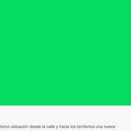
 tomó ubicación desde la calle y hacia los territorios una nueva