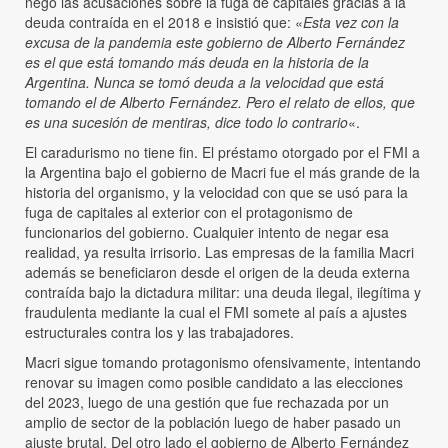
negó las acusaciones sobre la fuga de capitales gracias a la
deuda contraída en el 2018 e insistió que: «
Esta vez con la
excusa de la pandemia este gobierno de Alberto Fernández
es el que está tomando más deuda en la historia de la
Argentina. Nunca se tomó deuda a la velocidad que está
tomando el de Alberto Fernández. Pero el relato de ellos, que
es una sucesión de mentiras, dice todo lo contrario
«.
El caradurismo no tiene fin. El préstamo otorgado por el FMI a
la Argentina bajo el gobierno de Macri fue el más grande de la
historia del organismo, y la velocidad con que se usó para la
fuga de capitales al exterior con el protagonismo de
funcionarios del gobierno. Cualquier intento de negar esa
realidad, ya resulta irrisorio. Las empresas de la familia Macri
además se beneficiaron desde el origen de la deuda externa
contraída bajo la dictadura militar: una deuda ilegal, ilegítima y
fraudulenta mediante la cual el FMI somete al país a ajustes
estructurales contra los y las trabajadores.
Macri sigue tomando protagonismo ofensivamente, intentando
renovar su imagen como posible candidato a las elecciones
del 2023, luego de una gestión que fue rechazada por un
amplio de sector de la población luego de haber pasado un
ajuste brutal. Del otro lado el gobierno de Alberto Fernández