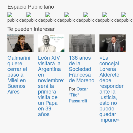
Espacio Publicitario
Te pueden interesar
Galmarini
León XIV
138 años
«La
quiere
visitará la
de la
concejal
cerrar el
Argentina
Sociedad
Lorena
paso a
en
Francesa
Alderete
Milei en
noviembre:
de Moreno
debe
Buenos
será la
responder
Por
Oscar
Aires
primera
ante la
"Tito"
visita de
justicia,
Passarelli
un Papa
esto no
en 39
puede
años
quedar
impune»