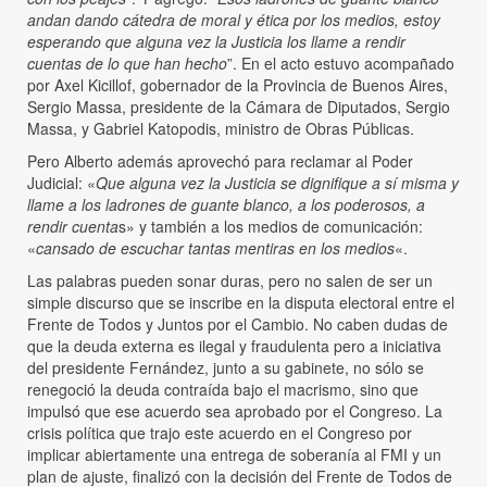
andan dando cátedra de moral y ética por los medios, estoy
esperando que alguna vez la Justicia los llame a rendir
cuentas de lo que han hecho
”. En el acto estuvo acompañado
por Axel Kicillof, gobernador de la Provincia de Buenos Aires,
Sergio Massa, presidente de la Cámara de Diputados, Sergio
Massa, y Gabriel Katopodis, ministro de Obras Públicas.
Pero Alberto además aprovechó para reclamar al Poder
Judicial: «
Que alguna vez la Justicia se dignifique a sí misma y
llame a los ladrones de guante blanco, a los poderosos, a
rendir cuenta
s» y también a los medios de comunicación:
«
cansado de escuchar tantas mentiras en los medios
«.
Las palabras pueden sonar duras, pero no salen de ser un
simple discurso que se inscribe en la disputa electoral entre el
Frente de Todos y Juntos por el Cambio. No caben dudas de
que la deuda externa es ilegal y fraudulenta pero a iniciativa
del presidente Fernández, junto a su gabinete, no sólo se
renegoció la deuda contraída bajo el macrismo, sino que
impulsó que ese acuerdo sea aprobado por el Congreso. La
crisis política que trajo este acuerdo en el Congreso por
implicar abiertamente una entrega de soberanía al FMI y un
plan de ajuste, finalizó con la decisión del Frente de Todos de