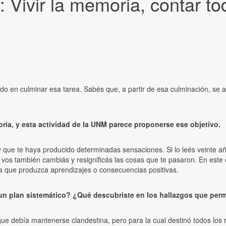
r: Vivir la memoria, contar t
ado en culminar esa tarea. Sabés que, a partir de esa culminación, se
oria, y esta actividad de la UNM parece proponerse ese objetivo.
 y que te haya producido determinadas sensaciones. Si lo leés veinte 
os también cambiás y resignificás las cosas que te pasaron. En este 
ra que produzca aprendizajes o consecuencias positivas.
un plan sistemático? ¿Qué descubriste en los hallazgos que perm
e debía mantenerse clandestina, pero para la cual destinó todos los r