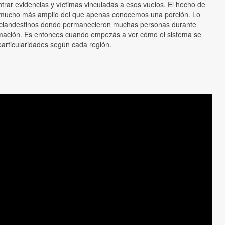
trar evidencias y víctimas vinculadas a esos vuelos. El hecho de
eno mucho más amplio del que apenas conocemos una porción. Lo
os clandestinos donde permanecieron muchas personas durante
formación. Es entonces cuando empezás a ver cómo el sistema se
articularidades según cada región.