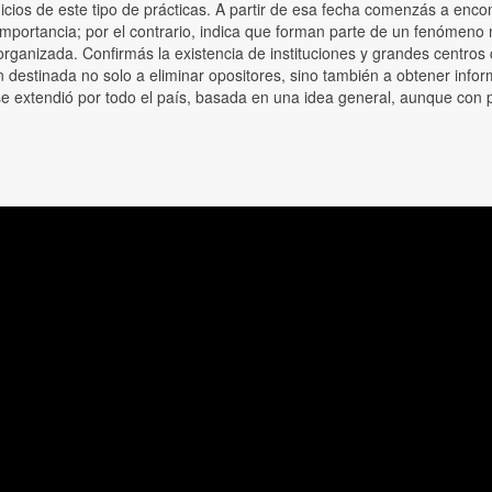
cios de este tipo de prácticas. A partir de esa fecha comenzás a encon
a importancia; por el contrario, indica que forman parte de un fenóm
organizada. Confirmás la existencia de instituciones y grandes centr
ón destinada no solo a eliminar opositores, sino también a obtener in
e extendió por todo el país, basada en una idea general, aunque con p