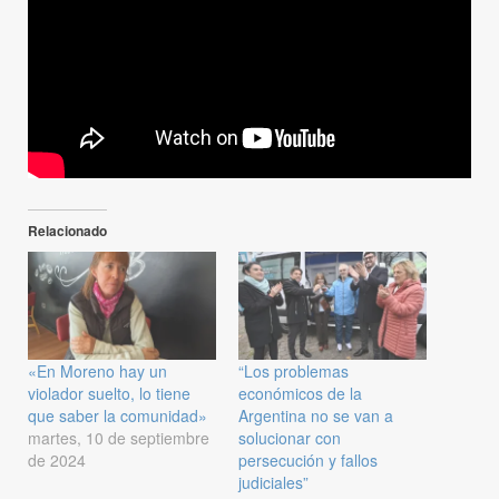
Relacionado
«En Moreno hay un
“Los problemas
violador suelto, lo tiene
económicos de la
que saber la comunidad»
Argentina no se van a
martes, 10 de septiembre
solucionar con
de 2024
persecución y fallos
judiciales”