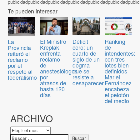
Te pueden interesar
El Ministro
Déficit
Ranking
La
Kreplak
cero: un
de
Provincia
enfrenta
cuarto de
intendentes:
reiteró el
reclamo
siglo de un
con tres
reclamo
de
dogma
lotes bien
por el
anestesiólogos
que se
definidos
respeto al
por
resiste a
Mariel
federalismo
atrasos de
desaparecer
Fernández
hasta 120
encabeza
días
el pelotón
del medio
ARCHIVO