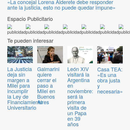
«La concejal Lorena Alderete debe responder
ante la justicia, esto no puede quedar impune»
Espacio Publicitario
Te pueden interesar
La Justicia
Galmarini
León XIV
Casa TEA:
deja sin
quiere
visitará la
«Es una
margen a
cerrar el
Argentina
obra justa
Milei para
paso a
en
y
incumplir
Milei en
noviembre:
necesaria»
la Ley de
Buenos
será la
Financiamiento
Aires
primera
Universitario
visita de
un Papa
en 39
años