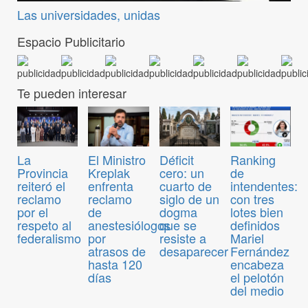
Las universidades, unidas
Espacio Publicitario
Te pueden interesar
El Ministro
Déficit
Ranking
La
Kreplak
cero: un
de
Provincia
enfrenta
cuarto de
intendentes:
reiteró el
reclamo
siglo de un
con tres
reclamo
de
dogma
lotes bien
por el
anestesiólogos
que se
definidos
respeto al
por
resiste a
Mariel
federalismo
atrasos de
desaparecer
Fernández
hasta 120
encabeza
días
el pelotón
del medio