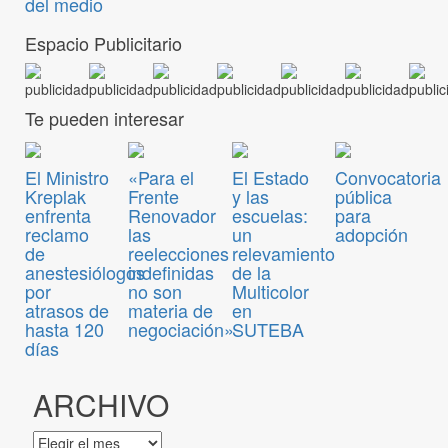
del medio
Espacio Publicitario
Te pueden interesar
El Ministro
«Para el
El Estado
Convocatoria
Kreplak
Frente
y las
pública
enfrenta
Renovador
escuelas:
para
reclamo
las
un
adopción
de
reelecciones
relevamiento
anestesiólogos
indefinidas
de la
por
no son
Multicolor
atrasos de
materia de
en
hasta 120
negociación»
SUTEBA
días
ARCHIVO