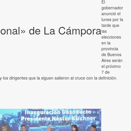
El
gobernador
anunció el
lunes por la
tarde que
cional» de La Cámpora
las
elecciones
en la
provincia
de Buenos
Aires serán
el próximo
7 de
y los dirigentes que la siguen salieron al cruce con la definición.