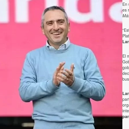
En 
es 
Má
“Es
Pla
La
El 
Gob
gob
dec
bus
La
par
org
int
par