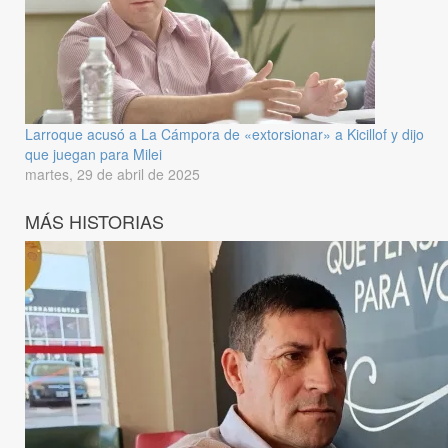
Larroque acusó a La Cámpora de «extorsionar» a Kicillof y dijo
que juegan para Milei
martes, 29 de abril de 2025
MÁS HISTORIAS