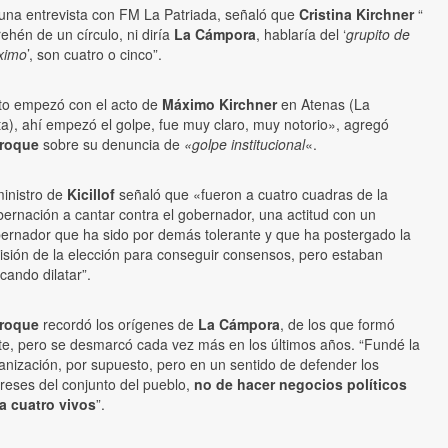
una entrevista con FM La Patriada, señaló que
Cristina Kirchner
“
rehén de un círculo, ni diría
La Cámpora
, hablaría del ‘
grupito de
ximo
’, son cuatro o cinco”.
to empezó con el acto de
Máximo Kirchner
en Atenas (La
ta), ahí empezó el golpe, fue muy claro, muy notorio», agregó
rroque
sobre su denuncia de
«golpe institucional
«.
ministro de
Kicillof
señaló que «fueron a cuatro cuadras de la
ernación a cantar contra el gobernador, una actitud con un
ernador que ha sido por demás tolerante y que ha postergado la
isión de la elección para conseguir consensos, pero estaban
cando dilatar”.
rroque
recordó los orígenes de
La Cámpora
, de los que formó
te, pero se desmarcó cada vez más en los últimos años. “Fundé la
anización, por supuesto, pero en un sentido de defender los
ereses del conjunto del pueblo,
no de hacer negocios políticos
a cuatro vivos
”.