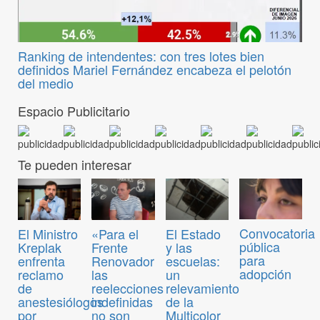
Ranking de intendentes: con tres lotes bien
definidos Mariel Fernández encabeza el pelotón
del medio
Espacio Publicitario
Te pueden interesar
Convocatoria
El Ministro
«Para el
El Estado
pública
Kreplak
Frente
y las
para
enfrenta
Renovador
escuelas:
adopción
reclamo
las
un
de
reelecciones
relevamiento
anestesiólogos
indefinidas
de la
por
no son
Multicolor