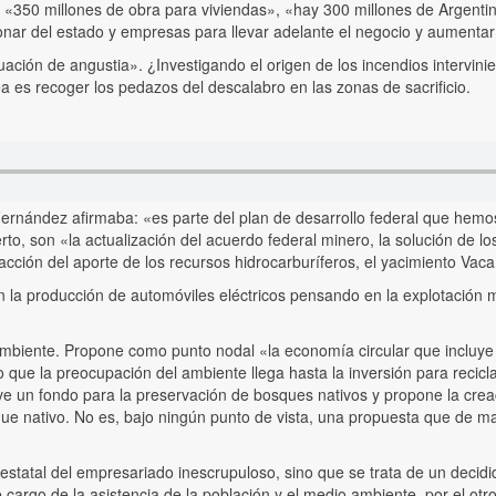
r «350 millones de obra para viviendas», «hay 300 millones de Argen
onar del estado y empresas para llevar adelante el negocio y aumentar
tuación de angustia». ¿Investigando el origen de los incendios intervin
a es recoger los pedazos del descalabro en las zonas de sacrificio.
 Fernández afirmaba: «es parte del plan de desarrollo federal que he
to, son «la actualización del acuerdo federal minero, la solución de lo
tracción del aporte de los recursos hidrocarburíferos, el yacimiento Vac
la producción de automóviles eléctricos pensando en la explotación me
biente. Propone como punto nodal «la economía circular que incluye u
o que la preocupación del ambiente llega hasta la inversión para recic
un fondo para la preservación de bosques nativos y propone la creac
que nativo. No es, bajo ningún punto de vista, una propuesta que de ma
l estatal del empresariado inescrupuloso, sino que se trata de un deci
cargo de la asistencia de la población y el medio ambiente, por el otro