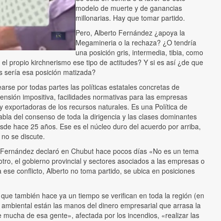
modelo de muerte y de ganancias
millonarias. Hay que tomar partido.
Pero, Alberto Fernández ¿apoya la
Megamineria o la rechaza? ¿O tendría
una posición gris, intermedia, tibia, como
r el propio kirchnerismo ese tipo de actitudes? Y si es así ¿de que
as sería esa posición matizada?
arse por todas partes las políticas estatales concretas de
xensión impositiva, facilidades normativas para las empresas
y exportadoras de los recursos naturales. Es una Política de
bla del consenso de toda la dirigencia y las clases dominantes
sde hace 25 años. Ese es el núcleo duro del acuerdo por arriba,
 no se discute.
e Fernández declaró en Chubut hace pocos días «No es un tema
 otro, el gobierno provincial y sectores asociados a las empresas o
 ese conflicto, Alberto no toma partido, se ubica en posiciones
 que también hace ya un tiempo se verifican en toda la región (en
 ambiental están las manos del dinero empresarial que arrasa la
e mucha de esa gente», afectada por los incendios, «realizar las