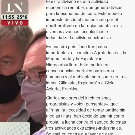
El extractivismo es una actividad
económica rentable, que genera divisas
para la economía del país. Este modelo
impuesto desde el menemismo por el
neoliberalismo en la región combina los
diversos avances tecnológicos e
industrializa la actividad extractiva.
En nuestro país tiene tres patas
importantes: el complejo AgroIndustrial, la
Megaminería y la Explotación
Hidrocarburífera. Este modelo de
consecuencias mortales para seres
humanos y el ambiente se resume en tres
ideas: Glifosato, Explotación a Cielo
Abierto, Fracking.
Ciertos sectores del kirchnerismo,
progresistas y «bien pensantes», que
afirman la necesidad de tomar partido sin
medias tintas, han decidido asumir como
propia, la lucha contra el saqueo de estas
tres actividades extractivas-industriales.
Se está en contra o a favor de este