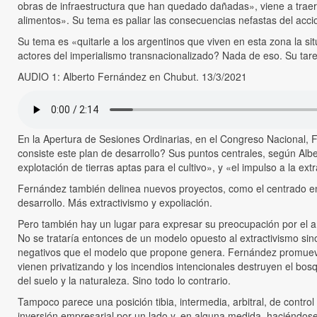
obras de infraestructura que han quedado dañadas», viene a trae
alimentos». Su tema es paliar las consecuencias nefastas del acci
Su tema es «quitarle a los argentinos que viven en esta zona la si
actores del imperialismo transnacionalizado? Nada de eso. Su tare
AUDIO 1: Alberto Fernández en Chubut. 13/3/2021
En la Apertura de Sesiones Ordinarias, en el Congreso Nacional,
consiste este plan de desarrollo? Sus puntos centrales, según Alber
explotación de tierras aptas para el cultivo», y «el impulso a la ex
Fernández también delinea nuevos proyectos, como el centrado en 
desarrollo. Más extractivismo y expoliación.
Pero también hay un lugar para expresar su preocupación por el am
No se trataría entonces de un modelo opuesto al extractivismo sin
negativos que el modelo que propone genera. Fernández promueve 
vienen privatizando y los incendios intencionales destruyen el bos
del suelo y la naturaleza. Sino todo lo contrario.
Tampoco parece una posición tibia, intermedia, arbitral, de contro
inversión empresarial por un lado y, en alguna medida, haciéndose 