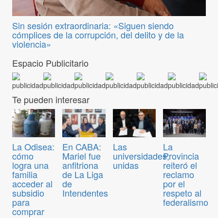
Sin sesión extraordinaria: «Siguen siendo
cómplices de la corrupción, del delito y de la
violencia»
Espacio Publicitario
Te pueden interesar
La Odisea:
En CABA:
Las
La
cómo
Mariel fue
universidades,
Provincia
logra una
anfitriona
unidas
reiteró el
familia
de La Liga
reclamo
acceder al
de
por el
subsidio
Intendentes
respeto al
para
federalismo
comprar