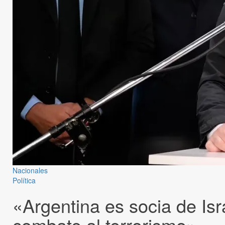
Nacionales
Política
«Argentina es socia de Isr
combate al terrorismo»