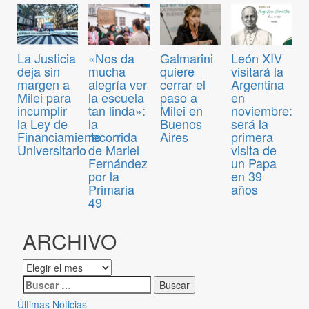
La Justicia
«Nos da
Galmarini
León XIV
deja sin
mucha
quiere
visitará la
margen a
alegría ver
cerrar el
Argentina
Milei para
la escuela
paso a
en
incumplir
tan linda»:
Milei en
noviembre:
la Ley de
la
Buenos
será la
Financiamiento
recorrida
Aires
primera
Universitario
de Mariel
visita de
Fernández
un Papa
por la
en 39
Primaria
años
49
ARCHIVO
Últimas Noticias