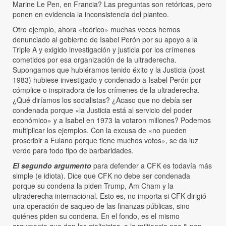
Marine Le Pen, en Francia? Las preguntas son retóricas, pero
ponen en evidencia la inconsistencia del planteo.
Otro ejemplo, ahora «teórico» muchas veces hemos
denunciado al gobierno de Isabel Perón por su apoyo a la
Triple A y exigido investigación y justicia por los crímenes
cometidos por esa organización de la ultraderecha.
Supongamos que hubiéramos tenido éxito y la Justicia (post
1983) hubiese investigado y condenado a Isabel Perón por
cómplice o inspiradora de los crímenes de la ultraderecha.
¿Qué diríamos los socialistas? ¿Acaso que no debía ser
condenada porque «la Justicia está al servicio del poder
económico» y a Isabel en 1973 la votaron millones? Podemos
multiplicar los ejemplos. Con la excusa de «no pueden
proscribir a Fulano porque tiene muchos votos», se da luz
verde para todo tipo de barbaridades.
El segundo argumento
para defender a CFK es todavía más
simple (e idiota). Dice que CFK no debe ser condenada
porque su condena la piden Trump, Am Cham y la
ultraderecha internacional. Esto es, no importa si CFK dirigió
una operación de saqueo de las finanzas públicas, sino
quiénes piden su condena. En el fondo, es el mismo
argumento que dan los stalinistas, o la militancia nac & pop,