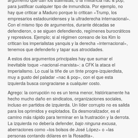
para justificar cualquier tipo de inmundicia. Por ejemplo, no
hay que criticar a Maduro porque lo critican «Trump, los
empresarios estadounidenses y la ultraderecha internacional».
Con el mismo tipo de argumentos, durante décadas se
defendieron, o se siguen defendiendo, regímenes burocráticos
y represivos. Ejemplo; si al régimen coreano de los Kim lo
critican los imperialistas yanquis y la derecha «internacional»,
tenemos que defenderlo y tapar sus atrocidades.
A estos dos argumentos principales hay que sumar el
inevitable toque «nacional-marxista»: a CFK la ataca el
imperialismo. Lo cual la tiñe de un tinte progre-izquierdista,
muy a gusto del paladar «nac & pop», con el que esta
izquierda busca congraciarse a cualquier costo.
Agrego: la corrupción no es un tema menor, históricamente ha
hecho mucho daño en sindicatos, organizaciones sociales,
incluso en partidos de izquierda. Un líder corrupto no es salida
para los oprimidos y explotados. Es desmoralizador, es el
camino más rápido para terminar en la frustración y la derrota.
La izquierda no debería defender,
bajo ninguna excusa
,
aberraciones como «los bolsos de José López» o «las
personas contando dólares en la Rosadita».