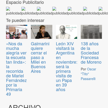
Espacio Publicitario
Te pueden interesar
«Nos da
Galmarini
León XIV
138 años
mucha
quiere
visitará la
de la
alegría ver
cerrar el
Argentina
Sociedad
la escuela
paso a
en
Francesa
tan linda»:
Milei en
noviembre:
de Moreno
la
Buenos
será la
Por
Oscar
recorrida
Aires
primera
"Tito"
de Mariel
visita de
Passarelli
Fernández
un Papa
por la
en 39
Primaria
años
49
ARCHIVO