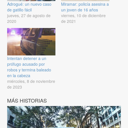
Adrogué: un nuevo caso
Miramar: policía asesina a
de gatillo fácil
un joven de 16 años
jueves, 27 de agosto de
viernes, 10 de diciembre
2020
de 2021
Intentan detener a un
prófugo acusado por
robos y termina baleado
en la cabeza
miércoles, 8 de noviembre
de 2023
MÁS HISTORIAS