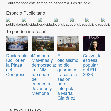
durante todo este tiempo de pandemia. Los difundió...
Espacio Publicitario
Te pueden interesar
Declaraciones:
Memoria,
El
Cazzu, la
Kicillof en
Malvinas y
oficialismo
estrella
la Plaza
democracia:
no dio
popular
del
la UNM
quórum y
del FU
Congreso
fue sede
fracasó la
2026
del
sesión
encuentro
para
Jóvenes y
interpelar
Memoria
a María
Giménez