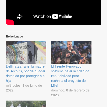
Relacionado
Delfina Zarranz, la madre
El Frente Renovador
de Arcoiris, podría quedar
sostiene bajar la edad de
detenida por proteger a su
imputabilidad pero
hija
rechaza el proyecto de
miércoles, 1 de junio de
Milei
2022
domingo, 8 de febrero de
2026