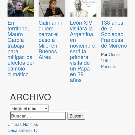
En
Galmarini
León XIV
138 años
territorio,
quiere
visitará la
de la
Mauro
cerrar el
Argentina
Sociedad
García
paso a
en
Francesa
trabaja
Milei en
noviembre:
de Moreno
para
Buenos
será la
Por
Oscar
mitigar los
Aires
primera
"Tito"
efectos del
visita de
Passarelli
cambio
un Papa
climático
en 39
años
ARCHIVO
Últimas Noticias
Desalambrar-Tv