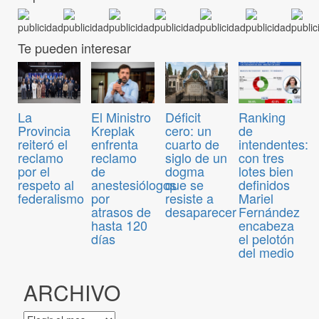
Te pueden interesar
El Ministro
Déficit
Ranking
La
Kreplak
cero: un
de
Provincia
enfrenta
cuarto de
intendentes:
reiteró el
reclamo
siglo de un
con tres
reclamo
de
dogma
lotes bien
por el
anestesiólogos
que se
definidos
respeto al
por
resiste a
Mariel
federalismo
atrasos de
desaparecer
Fernández
hasta 120
encabeza
días
el pelotón
del medio
ARCHIVO