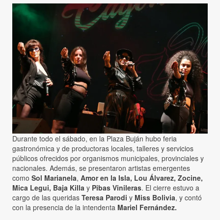
Durante todo el sábado, en la Plaza Buján hubo feria
gastronómica y de productoras locales, talleres y servicios
públicos ofrecidos por organismos municipales, provinciales y
nacionales. Además, se presentaron artistas emergentes
como
Sol Marianela
,
Amor en la Isla, Lou Álvarez, Zocine,
Mica Legui, Baja Killa
y
Pibas Vinileras
. El cierre estuvo a
cargo de las queridas
Teresa Parodi
y
Miss Bolivia
, y contó
con la presencia de la intendenta
Mariel Fernández.