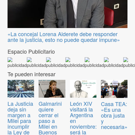
«La concejal Lorena Alderete debe responder
ante la justicia, esto no puede quedar impune»
Espacio Publicitario
Te pueden interesar
La Justicia
Galmarini
León XIV
Casa TEA:
deja sin
quiere
visitará la
«Es una
margen a
cerrar el
Argentina
obra justa
Milei para
paso a
en
y
incumplir
Milei en
noviembre:
necesaria»
la Ley de
Buenos
será la