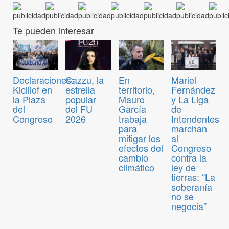
Te pueden interesar
Declaraciones:
Cazzu, la
En
Mariel
Kicillof en
estrella
territorio,
Fernández
la Plaza
popular
Mauro
y La Liga
del
del FU
García
de
Congreso
2026
trabaja
Intendentes
para
marchan
mitigar los
al
efectos del
Congreso
cambio
contra la
climático
ley de
tierras: “La
soberanía
no se
negocia”