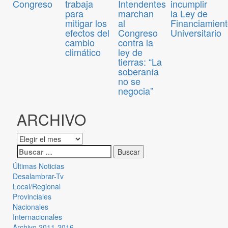
Congreso
trabaja
Intendentes
incumplir
para
marchan
la Ley de
mitigar los
al
Financiamien
efectos del
Congreso
Universitario
cambio
contra la
climático
ley de
tierras: “La
soberanía
no se
negocia”
ARCHIVO
Últimas Noticias
Desalambrar-Tv
Local/Regional
Provinciales
Nacionales
Internacionales
Archivo 2011-2016