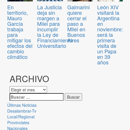
En
La Justicia
Galmarini
León XIV
territorio,
deja sin
quiere
visitará la
Mauro
margen a
cerrar el
Argentina
García
Milei para
paso a
en
trabaja
incumplir
Milei en
noviembre:
para
la Ley de
Buenos
será la
mitigar los
Financiamiento
Aires
primera
efectos del
Universitario
visita de
cambio
un Papa
climático
en 39
años
ARCHIVO
Últimas Noticias
Desalambrar-Tv
Local/Regional
Provinciales
Nacionales