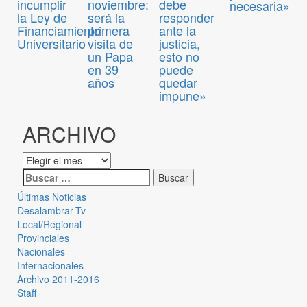
incumplir
noviembre:
debe
necesaria»
la Ley de
será la
responder
Financiamiento
primera
ante la
Universitario
visita de
justicia,
un Papa
esto no
en 39
puede
años
quedar
impune»
ARCHIVO
Últimas Noticias
Desalambrar-Tv
Local/Regional
Provinciales
Nacionales
Internacionales
Archivo 2011-2016
Staff