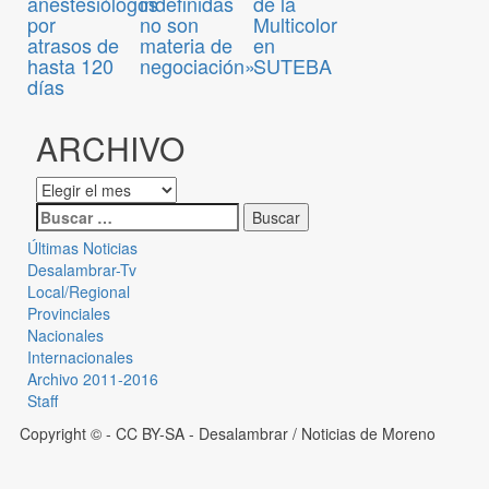
anestesiólogos
indefinidas
de la
por
no son
Multicolor
atrasos de
materia de
en
hasta 120
negociación»
SUTEBA
días
ARCHIVO
Últimas Noticias
Desalambrar-Tv
Local/Regional
Provinciales
Nacionales
Internacionales
Archivo 2011-2016
Staff
Copyright © - CC BY-SA
- Desalambrar / Noticias de Moreno