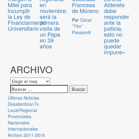
Milei para
en
Francesa
Alderete
incumplir
noviembre:
de Moreno
debe
la Ley de
será la
responder
Por
Oscar
Financiamiento
primera
ante la
"Tito"
Universitario
visita de
justicia,
Passarelli
un Papa
esto no
en 39
puede
años
quedar
impune»
ARCHIVO
Últimas Noticias
Desalambrar-Tv
Local/Regional
Provinciales
Nacionales
Internacionales
Archivo 2011-2016