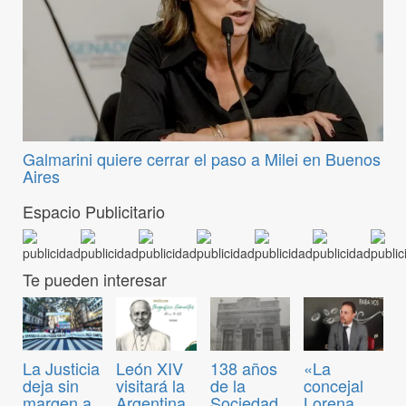
Galmarini quiere cerrar el paso a Milei en Buenos
Aires
Espacio Publicitario
Te pueden interesar
La Justicia
León XIV
138 años
«La
deja sin
visitará la
de la
concejal
margen a
Argentina
Sociedad
Lorena