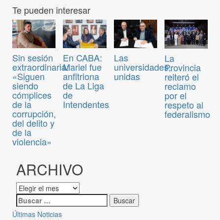
Te pueden interesar
Sin sesión
En CABA:
Las
La
extraordinaria:
Mariel fue
universidades,
Provincia
«Siguen
anfitriona
unidas
reiteró el
siendo
de La Liga
reclamo
cómplices
de
por el
de la
Intendentes
respeto al
corrupción,
federalismo
del delito y
de la
violencia»
ARCHIVO
Últimas Noticias