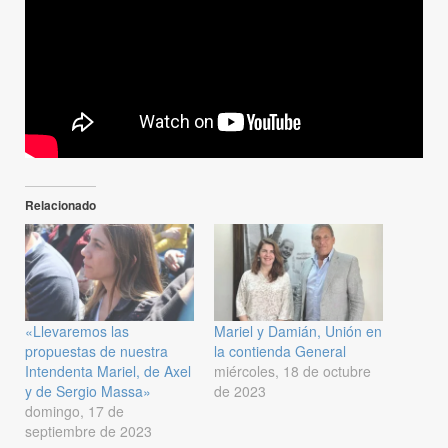
Relacionado
«Llevaremos las
Mariel y Damián, Unión en
propuestas de nuestra
la contienda General
Intendenta Mariel, de Axel
miércoles, 18 de octubre
y de Sergio Massa»
de 2023
domingo, 17 de
septiembre de 2023