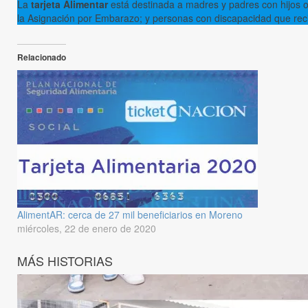
La
tarjeta Alimentar
está destinada a madres y padres con hijos o
la Asignación por Embarazo; y personas con discapacidad que rec
Relacionado
AlimentAR: cerca de 27 mil beneficiarios en Moreno
miércoles, 22 de enero de 2020
MÁS HISTORIAS