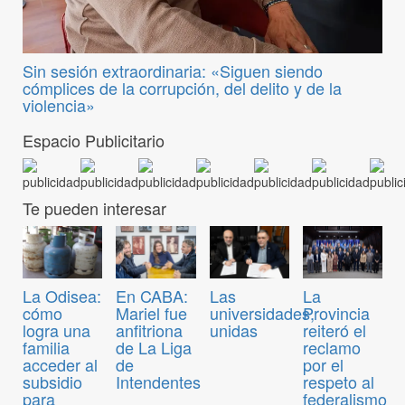
Sin sesión extraordinaria: «Siguen siendo
cómplices de la corrupción, del delito y de la
violencia»
Espacio Publicitario
Te pueden interesar
La Odisea:
En CABA:
Las
La
cómo
Mariel fue
universidades,
Provincia
logra una
anfitriona
unidas
reiteró el
familia
de La Liga
reclamo
acceder al
de
por el
subsidio
Intendentes
respeto al
para
federalismo